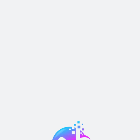
Post Comment
Recent Posts